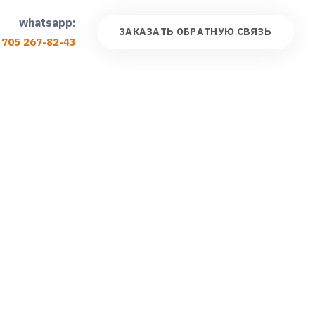
whatsapp:
З
А
К
А
З
А
Т
Ь
О
Б
Р
А
Т
Н
У
Ю
С
В
Я
З
Ь
 705 267-82-43