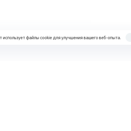
т использует файлы cookie для улучшения вашего веб-опыта.
Продвижение по трафику
Работа с поисковыми подсказками
+7 70
Работа с репутацией MLM-компаний
Работа с поисковыми подсказками