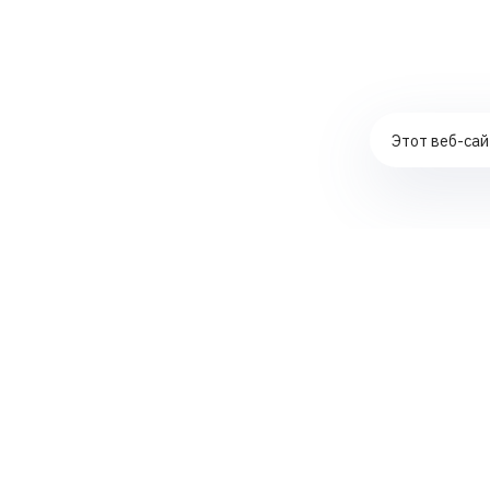
Этот веб-сай
Комплексное продвижение сайтов
Контекстная реклама в ЯНДЕКС ДИРЕКТ
Создание интернет-магазинов
SEO-аудит сайтов