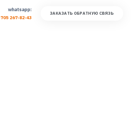
whatsapp:
З
А
К
А
З
А
Т
Ь
О
Б
Р
А
Т
Н
У
Ю
С
В
Я
З
Ь
 705 267-82-43