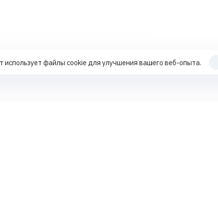
т использует файлы cookie для улучшения вашего веб-опыта.
Продвижение по трафику
Работа с поисковыми подсказками
+7 70
Работа с репутацией MLM-компаний
Работа с поисковыми подсказками