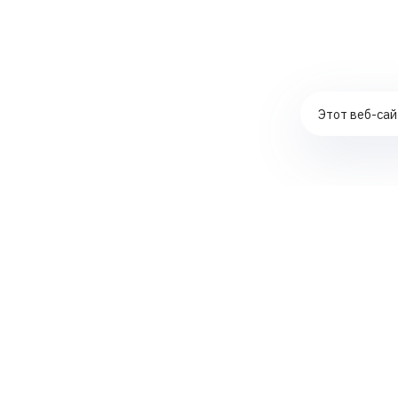
Этот веб-сай
Комплексное продвижение сайтов
Контекстная реклама в ЯНДЕКС ДИРЕКТ
Создание интернет-магазинов
SEO-аудит сайтов