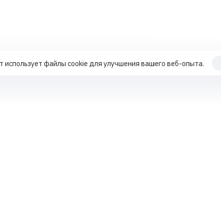
т использует файлы cookie для улучшения вашего веб-опыта.
Продвижение по трафику
Работа с поисковыми подсказками
+7 70
Работа с репутацией MLM-компаний
Работа с поисковыми подсказками