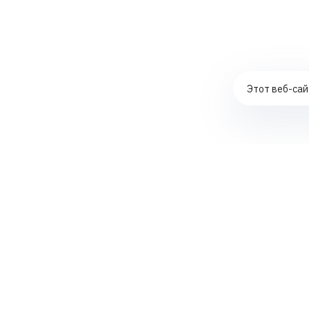
Этот веб-сай
Комплексное продвижение сайтов
Контекстная реклама в ЯНДЕКС ДИРЕКТ
Создание интернет-магазинов
SEO-аудит сайтов