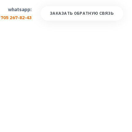
whatsapp:
З
А
К
А
З
А
Т
Ь
О
Б
Р
А
Т
Н
У
Ю
С
В
Я
З
Ь
 705 267-82-43