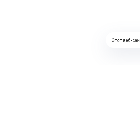
Этот веб-сай
Комплексное продвижение сайтов
Контекстная реклама в ЯНДЕКС ДИРЕКТ
Создание интернет-магазинов
SEO-аудит сайтов