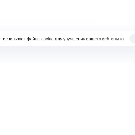
т использует файлы cookie для улучшения вашего веб-опыта.
Продвижение по трафику
Работа с поисковыми подсказками
+7 70
Работа с репутацией MLM-компаний
Работа с поисковыми подсказками