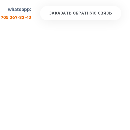
whatsapp:
З
А
К
А
З
А
Т
Ь
О
Б
Р
А
Т
Н
У
Ю
С
В
Я
З
Ь
 705 267-82-43