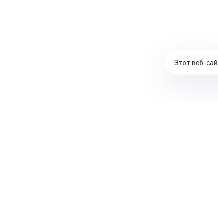
Этот веб-сай
Комплексное продвижение сайтов
Контекстная реклама в ЯНДЕКС ДИРЕКТ
Создание интернет-магазинов
SEO-аудит сайтов