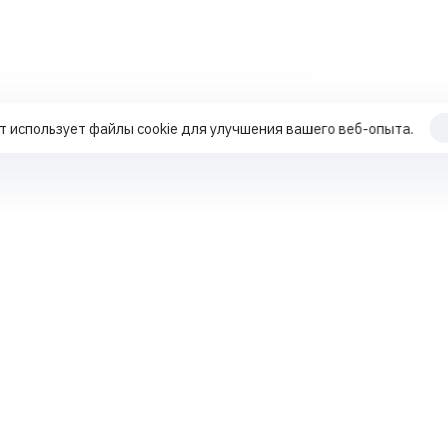
т использует файлы cookie для улучшения вашего веб-опыта.
Продвижение по трафику
Работа с поисковыми подсказками
+7 70
Работа с репутацией MLM-компаний
Работа с поисковыми подсказками