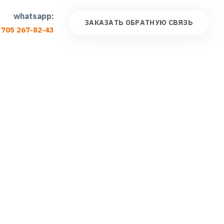
whatsapp:
З
А
К
А
З
А
Т
Ь
О
Б
Р
А
Т
Н
У
Ю
С
В
Я
З
Ь
 705 267-82-43