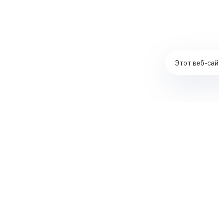
Этот веб-сай
Комплексное продвижение сайтов
Контекстная реклама в ЯНДЕКС ДИРЕКТ
Создание интернет-магазинов
SEO-аудит сайтов