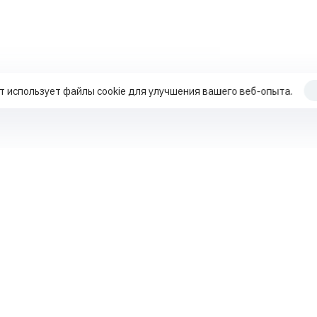
т использует файлы cookie для улучшения вашего веб-опыта.
Продвижение по трафику
Работа с поисковыми подсказками
+7 70
Работа с репутацией MLM-компаний
Работа с поисковыми подсказками