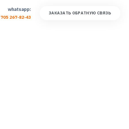
whatsapp:
З
А
К
А
З
А
Т
Ь
О
Б
Р
А
Т
Н
У
Ю
С
В
Я
З
Ь
 705 267-82-43