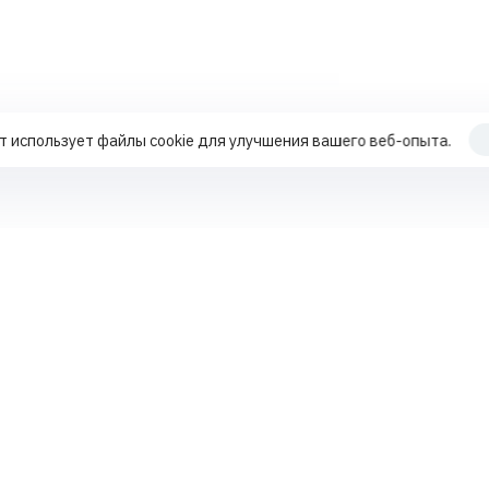
т использует файлы cookie для улучшения вашего веб-опыта.
Продвижение по трафику
Работа с поисковыми подсказками
+7 70
Работа с репутацией MLM-компаний
Работа с поисковыми подсказками