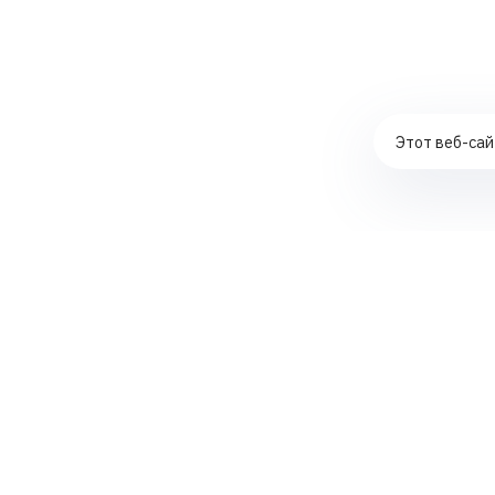
Этот веб-сай
Комплексное продвижение сайтов
Контекстная реклама в ЯНДЕКС ДИРЕКТ
Создание интернет-магазинов
SEO-аудит сайтов