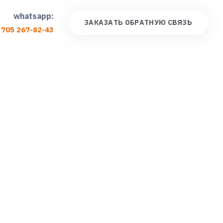
whatsapp:
З
А
К
А
З
А
Т
Ь
О
Б
Р
А
Т
Н
У
Ю
С
В
Я
З
Ь
 705 267-82-43